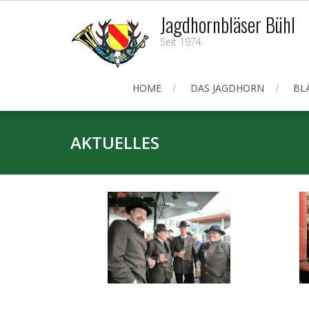
Skip
Jagdhornbläser Bühl
to
Seit 1974
content
HOME
DAS JAGDHORN
BL
AKTUELLES