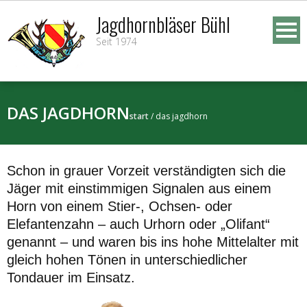
Skip
Jagdhornbläser Bühl
to
Seit 1974
content
DAS JAGDHORN
start
/
das jagdhorn
Schon in grauer Vorzeit verständigten sich die
Jäger mit einstimmigen Signalen aus einem
Horn von einem Stier-, Ochsen- oder
Elefantenzahn – auch Urhorn oder „Olifant“
genannt – und waren bis ins hohe Mittelalter mit
gleich hohen Tönen in unterschiedlicher
Tondauer im Einsatz.