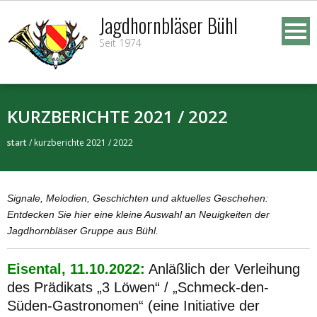
Skip
Jagdhornbläser Bühl
to
Seit 1974
content
KURZBERICHTE 2021 / 2022
start
/
kurzberichte 2021 / 2022
Signale, Melodien, Geschichten und aktuelles Geschehen:
Entdecken Sie hier eine kleine Auswahl an Neuigkeiten der
Jagdhornbläser Gruppe aus Bühl.
Eisental, 11.10.2022:
Anläßlich der Verleihung
des Prädikats „3 Löwen“ / „Schmeck-den-
Süden-Gastronomen“ (eine Initiative der